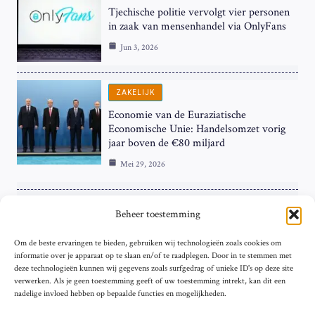
Tjechische politie vervolgt vier personen
in zaak van mensenhandel via OnlyFans
Jun 3, 2026
ZAKELIJK
Economie van de Euraziatische
Economische Unie: Handelsomzet vorig
jaar boven de €80 miljard
Mei 29, 2026
ZAKELIJK
Beheer toestemming
ECB Renteverhoging in de Schijnwerpers:
Om de beste ervaringen te bieden, gebruiken wij technologieën zoals cookies om
Hardnekkige Inflatie bij de ‘Grote Vier’
informatie over je apparaat op te slaan en/of te raadplegen. Door in te stemmen met
van de Eurozone
deze technologieën kunnen wij gegevens zoals surfgedrag of unieke ID's op deze site
Mei 29, 2026
verwerken. Als je geen toestemming geeft of uw toestemming intrekt, kan dit een
nadelige invloed hebben op bepaalde functies en mogelijkheden.