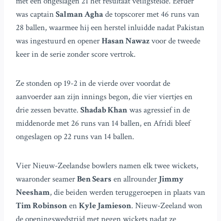
met een ongeslagen 21 het resultaat veiligstelde. Eerder
was captain
Salman Agha
de topscorer met 46 runs van
28 ballen, waarmee hij een herstel inluidde nadat Pakistan
was ingestuurd en opener
Hasan Nawaz
voor de tweede
keer in de serie zonder score vertrok.
Ze stonden op 19-2 in de vierde over voordat de
aanvoerder aan zijn innings begon, die vier viertjes en
drie zessen bevatte.
Shadab Khan
was agressief in de
middenorde met 26 runs van 14 ballen, en Afridi bleef
ongeslagen op 22 runs van 14 ballen.
Vier Nieuw-Zeelandse bowlers namen elk twee wickets,
waaronder seamer
Ben Sears
en allrounder
Jimmy
Neesham
, die beiden werden teruggeroepen in plaats van
Tim Robinson
en
Kyle Jamieson
. Nieuw-Zeeland won
de openingswedstrijd met negen wickets nadat ze