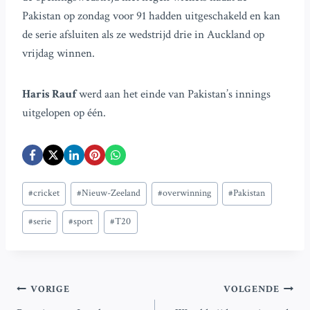
Pakistan op zondag voor 91 hadden uitgeschakeld en kan
de serie afsluiten als ze wedstrijd drie in Auckland op
vrijdag winnen.
Haris Rauf
werd aan het einde van Pakistan’s innings
uitgelopen op één.
Bericht
#
cricket
#
Nieuw-Zeeland
#
overwinning
#
Pakistan
tags:
#
serie
#
sport
#
T20
Bericht
VORIGE
VOLGENDE