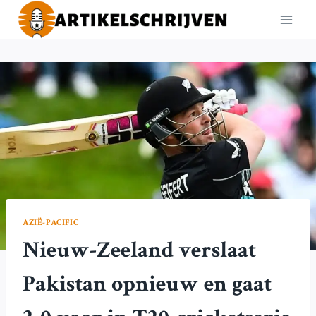
Doorgaan
naar
inhoud
AZIË-PACIFIC
Nieuw-Zeeland verslaat
Pakistan opnieuw en gaat