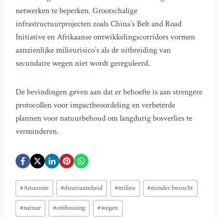
netwerken te beperken. Grootschalige
infrastructuurprojecten zoals China’s Belt and Road
Initiative en Afrikaanse ontwikkelingscorridors vormen
aanzienlijke milieurisico’s als de uitbreiding van
secundaire wegen niet wordt gereguleerd.
De bevindingen geven aan dat er behoefte is aan strengere
protocollen voor impactbeoordeling en verbeterde
plannen voor natuurbehoud om langdurig bosverlies te
verminderen.
Bericht
#
Amazone
#
duurzaamheid
#
milieu
#
minder bezocht
tags:
#
natuur
#
ontbossing
#
wegen