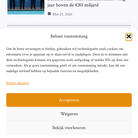
jaar boven de €80 miljard
Mei 29, 2026
ZAKELIJK
Beheer toestemming
ECB Renteverhoging in de Schijnwerpers:
Om de beste ervaringen te bieden, gebruiken wij technologieën zoals cookies om
Hardnekkige Inflatie bij de ‘Grote Vier’
informatie over je apparaat op te slaan en/of te raadplegen. Door in te stemmen met
van de Eurozone
deze technologieën kunnen wij gegevens zoals surfgedrag of unieke ID's op deze site
Mei 29, 2026
verwerken. Als je geen toestemming geeft of uw toestemming intrekt, kan dit een
nadelige invloed hebben op bepaalde functies en mogelijkheden.
Beheer diensten
Accepteren
Sitemap
Contact
Privacybeleid (EU)
Impressum
Weigeren
Cookiebeleid (EU)
Bekijk voorkeuren
© 2026 artikelschrijven.nl