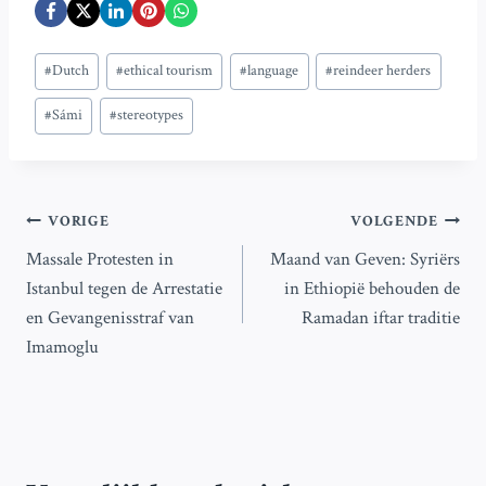
Bericht
#
Dutch
#
ethical tourism
#
language
#
reindeer herders
tags:
#
Sámi
#
stereotypes
Bericht
VORIGE
VOLGENDE
Massale Protesten in
Maand van Geven: Syriërs
navigatie
Istanbul tegen de Arrestatie
in Ethiopië behouden de
en Gevangenisstraf van
Ramadan iftar traditie
Imamoglu