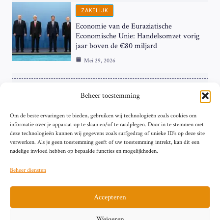
ZAKELIJK
Economie van de Euraziatische
Economische Unie: Handelsomzet vorig
jaar boven de €80 miljard
Mei 29, 2026
ZAKELIJK
Beheer toestemming
ECB Renteverhoging in de Schijnwerpers:
Om de beste ervaringen te bieden, gebruiken wij technologieën zoals cookies om
Hardnekkige Inflatie bij de ‘Grote Vier’
informatie over je apparaat op te slaan en/of te raadplegen. Door in te stemmen met
van de Eurozone
deze technologieën kunnen wij gegevens zoals surfgedrag of unieke ID's op deze site
Mei 29, 2026
verwerken. Als je geen toestemming geeft of uw toestemming intrekt, kan dit een
nadelige invloed hebben op bepaalde functies en mogelijkheden.
Beheer diensten
Accepteren
Sitemap
Contact
Privacybeleid (EU)
Impressum
Weigeren