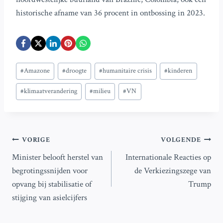
historische afname van 36 procent in ontbossing in 2023.
Bericht
#
Amazone
#
droogte
#
humanitaire crisis
#
kinderen
tags:
#
klimaatverandering
#
milieu
#
VN
Bericht
VORIGE
VOLGENDE
Minister belooft herstel van
Internationale Reacties op
navigatie
begrotingssnijden voor
de Verkiezingszege van
opvang bij stabilisatie of
Trump
stijging van asielcijfers