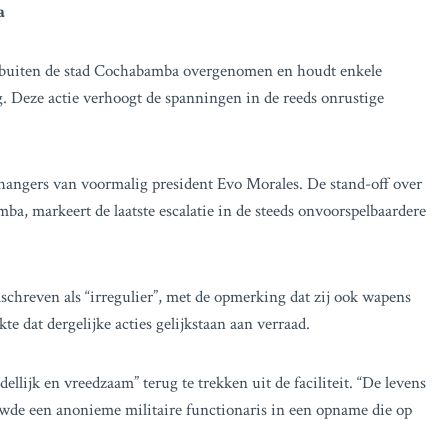
a
et buiten de stad Cochabamba overgenomen en houdt enkele
g. Deze actie verhoogt de spanningen in de reeds onrustige
nhangers van voormalig president Evo Morales. De stand-off over
ba, markeert de laatste escalatie in de steeds onvoorspelbaardere
chreven als “irregulier”, met de opmerking dat zij ook wapens
 dat dergelijke acties gelijkstaan aan verraad.
llijk en vreedzaam” terug te trekken uit de faciliteit. “De levens
uwde een anonieme militaire functionaris in een opname die op