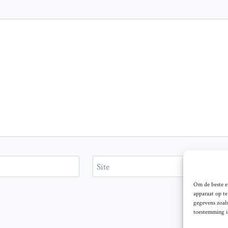
Site
Om de beste er
apparaat op t
gegevens zoals
toestemming in