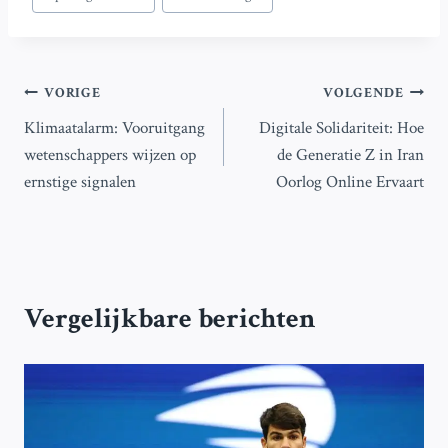
Bericht
VORIGE
VOLGENDE
Klimaatalarm: Vooruitgang
Digitale Solidariteit: Hoe
navigatie
wetenschappers wijzen op
de Generatie Z in Iran
ernstige signalen
Oorlog Online Ervaart
Vergelijkbare berichten