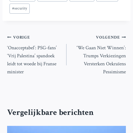
tags:
#
security
Bericht
VORIGE
VOLGENDE
‘Onacceptabel’: PSG-fans’
‘We Gaan Niet Winnen’:
navigatie
‘Vrij Palestina’ spandoek
Trumps Verkiezingen
leidt tot woede bij Franse
Versterken Oekraïens
minister
Pessimisme
Vergelijkbare berichten