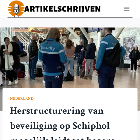
Doorgaan
naar
inhoud
NEDERLAND
Herstructurering van
beveiliging op Schiphol