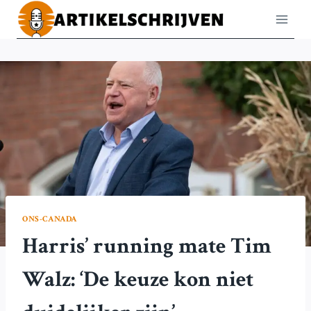
Doorgaan
naar
inhoud
ONS-CANADA
Harris’ running mate Tim
Walz: ‘De keuze kon niet