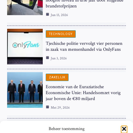
hoogste niveau in drie jaar door stijgende
brandstofprijzen
Jun 13, 2026
TECHNOLOGY
Tjechische politie vervolgt vier personen
in zaak van mensenhandel via OnlyFans
Jun 3, 2026
ZAKELIJK
Economie van de Euraziatische
Economische Unie: Handelsomzet vorig
jaar boven de €80 miljard
Mei 29, 2026
ZAKELIJK
Beheer toestemming