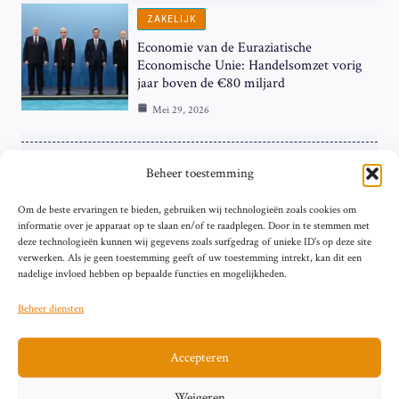
ZAKELIJK
Economie van de Euraziatische
Economische Unie: Handelsomzet vorig
jaar boven de €80 miljard
Mei 29, 2026
ZAKELIJK
Beheer toestemming
ECB Renteverhoging in de Schijnwerpers:
Om de beste ervaringen te bieden, gebruiken wij technologieën zoals cookies om
Hardnekkige Inflatie bij de ‘Grote Vier’
informatie over je apparaat op te slaan en/of te raadplegen. Door in te stemmen met
van de Eurozone
deze technologieën kunnen wij gegevens zoals surfgedrag of unieke ID's op deze site
Mei 29, 2026
verwerken. Als je geen toestemming geeft of uw toestemming intrekt, kan dit een
nadelige invloed hebben op bepaalde functies en mogelijkheden.
Beheer diensten
Accepteren
Sitemap
Contact
Privacybeleid (EU)
Impressum
Weigeren