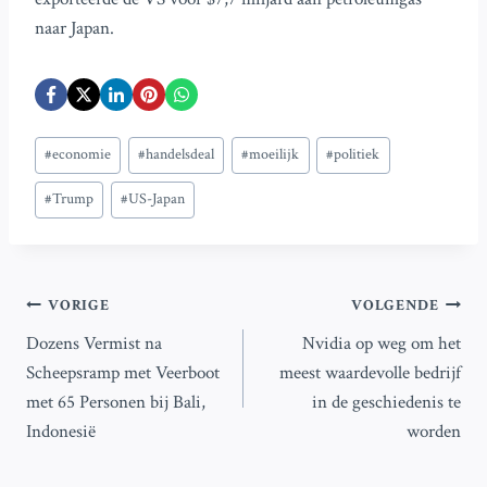
naar Japan.
Bericht
#
economie
#
handelsdeal
#
moeilijk
#
politiek
tags:
#
Trump
#
US-Japan
Bericht
VORIGE
VOLGENDE
Dozens Vermist na
Nvidia op weg om het
navigatie
Scheepsramp met Veerboot
meest waardevolle bedrijf
met 65 Personen bij Bali,
in de geschiedenis te
Indonesië
worden