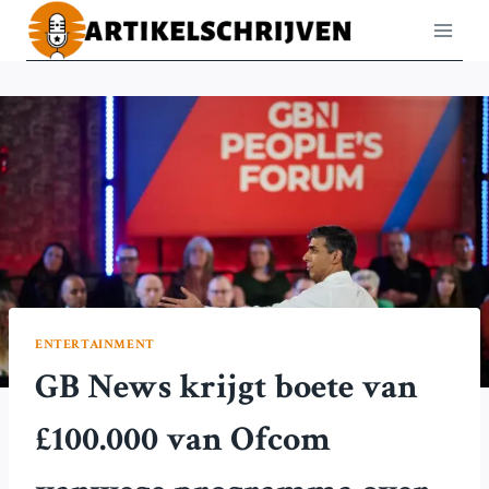
Doorgaan
naar
inhoud
ENTERTAINMENT
GB News krijgt boete van
£100.000 van Ofcom