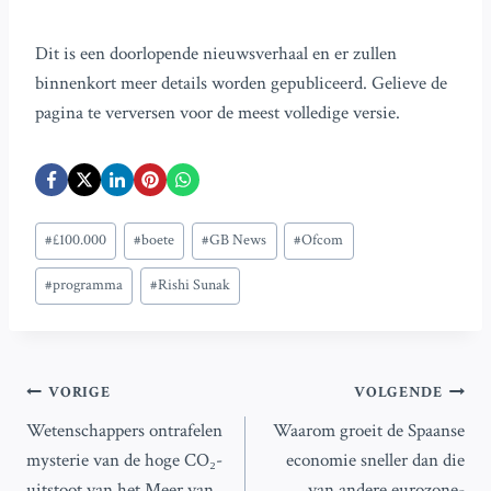
Dit is een doorlopende nieuwsverhaal en er zullen
binnenkort meer details worden gepubliceerd. Gelieve de
pagina te verversen voor de meest volledige versie.
Bericht
#
£100.000
#
boete
#
GB News
#
Ofcom
tags:
#
programma
#
Rishi Sunak
Bericht
VORIGE
VOLGENDE
Wetenschappers ontrafelen
Waarom groeit de Spaanse
navigatie
mysterie van de hoge CO₂-
economie sneller dan die
uitstoot van het Meer van
van andere eurozone-