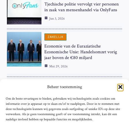
Tjechische politie vervolgt vier personen
in zaak van mensenhandel via OnlyFans
Jun 3, 2026
ZAKELIJK
Economie van de Euraziatische
Economische Unie: Handelsomzet vorig
jaar boven de €80 miljard
Mei 29, 2026
ZAKELIJK
Beheer toestemming
ECB Renteverhoging in de Schijnwerpers:
Om de beste ervaringen te bieden, gebruiken wij technologieën zoals cookies om
Hardnekkige Inflatie bij de ‘Grote Vier’
informatie over je apparaat op te slaan en/of te raadplegen. Door in te stemmen met
van de Eurozone
deze technologieën kunnen wij gegevens zoals surfgedrag of unieke ID's op deze site
Mei 29, 2026
verwerken. Als je geen toestemming geeft of uw toestemming intrekt, kan dit een
nadelige invloed hebben op bepaalde functies en mogelijkheden.