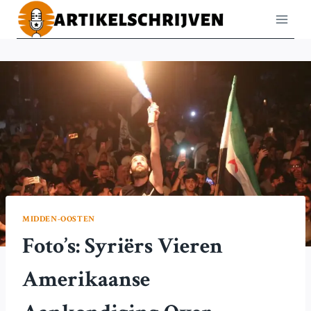
Doorgaan
naar
inhoud
MIDDEN-OOSTEN
Foto’s: Syriërs Vieren
Amerikaanse