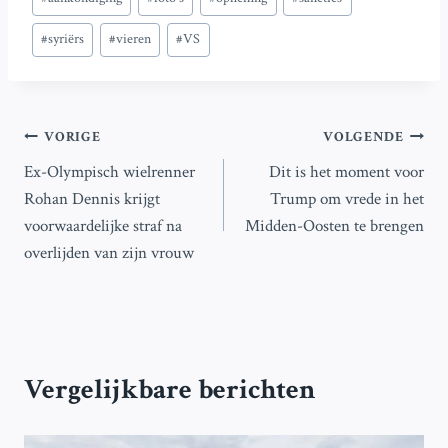
tags:
#
syriërs
#
vieren
#
VS
Bericht
VORIGE
VOLGENDE
Ex-Olympisch wielrenner
Dit is het moment voor
navigatie
Rohan Dennis krijgt
Trump om vrede in het
voorwaardelijke straf na
Midden-Oosten te brengen
overlijden van zijn vrouw
Vergelijkbare berichten