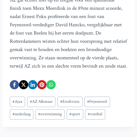
AZ gaf echter niet op en zorgde voor een spannende
finish toen Mexx Meerdink in de 89ste minuut scoorde,
nadat Ernest Poku profiteerde van een fout van
Feyenoord-verdediger David Hancko, vergelijkbaar met
de fout van Beelen bij het eerste doelpunt. De
Rotterdammers wisten echter hun voorsprong met relatief
gemak vast te houden en boekten een broodnodige
overwinning. Ze staan momenteel op de vierde plaats,
terwijl AZ zich in een slechte vorm bevindt en zesde staat.
Bericht
#
Ajax
#
AZ Alkmaar
#
Eredivisie
#
Feyenoord
tags:
#
nederlaag
#
overwinning
#
sport
#
voetbal