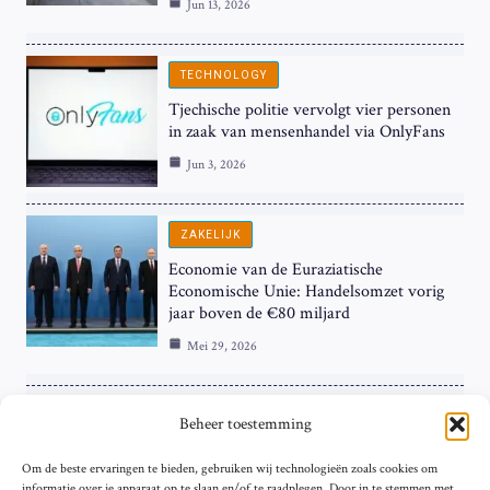
Jun 13, 2026
TECHNOLOGY
Tjechische politie vervolgt vier personen
in zaak van mensenhandel via OnlyFans
Jun 3, 2026
ZAKELIJK
Economie van de Euraziatische
Economische Unie: Handelsomzet vorig
jaar boven de €80 miljard
Mei 29, 2026
ZAKELIJK
Beheer toestemming
ECB Renteverhoging in de Schijnwerpers:
Om de beste ervaringen te bieden, gebruiken wij technologieën zoals cookies om
Hardnekkige Inflatie bij de ‘Grote Vier’
informatie over je apparaat op te slaan en/of te raadplegen. Door in te stemmen met