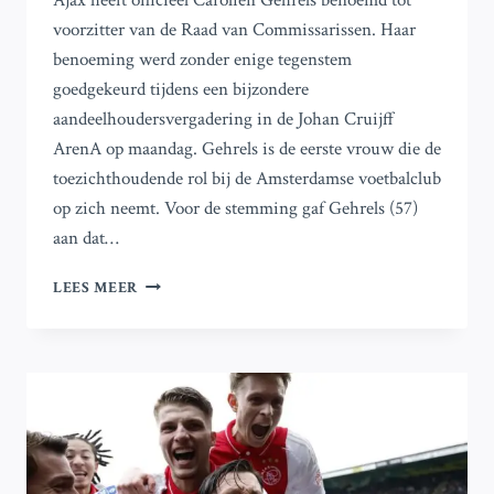
Ajax heeft officieel Carolien Gehrels benoemd tot
voorzitter van de Raad van Commissarissen. Haar
benoeming werd zonder enige tegenstem
goedgekeurd tijdens een bijzondere
aandeelhoudersvergadering in de Johan Cruijff
ArenA op maandag. Gehrels is de eerste vrouw die de
toezichthoudende rol bij de Amsterdamse voetbalclub
op zich neemt. Voor de stemming gaf Gehrels (57)
aan dat…
AJAX
LEES MEER
BENOEMT
CAROLIEN
GEHRELS
ALS
VOORZITTER
VAN
DE
RAAD
VAN