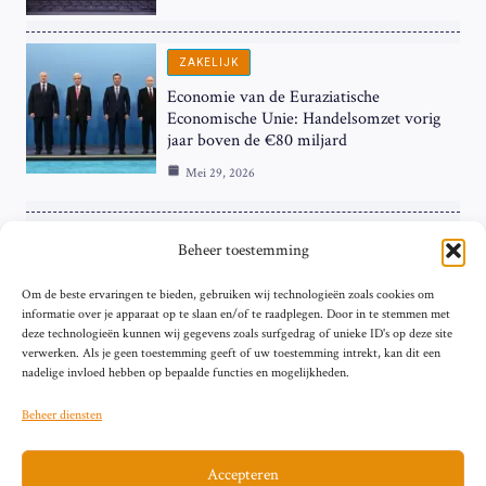
ZAKELIJK
Economie van de Euraziatische
Economische Unie: Handelsomzet vorig
jaar boven de €80 miljard
Mei 29, 2026
ZAKELIJK
Beheer toestemming
ECB Renteverhoging in de Schijnwerpers:
Om de beste ervaringen te bieden, gebruiken wij technologieën zoals cookies om
Hardnekkige Inflatie bij de ‘Grote Vier’
informatie over je apparaat op te slaan en/of te raadplegen. Door in te stemmen met
van de Eurozone
deze technologieën kunnen wij gegevens zoals surfgedrag of unieke ID's op deze site
Mei 29, 2026
verwerken. Als je geen toestemming geeft of uw toestemming intrekt, kan dit een
nadelige invloed hebben op bepaalde functies en mogelijkheden.
Beheer diensten
Accepteren