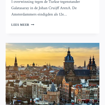
1 overwinning tegen de Turkse tegenstander
Galatasaray in de Johan Cruijff ArenA. De
Amsterdammers eindigden als 12e…
AJAX
LEES MEER
BOEKT
2-
1
OVERWINNING
OP
GALATASARAY
EN
BEREIKT
PLAY-
OFF
RONDE
VAN
DE
EUROPA
LEAGUE