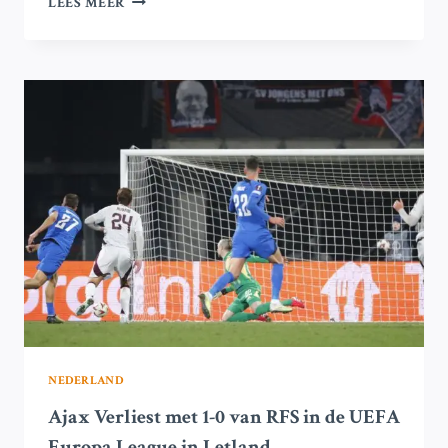
LEES MEER
VAN
AMSTERDAM
AANGEWEZEN
ALS
VEILIGHEIDSRISICO-
GEBIEDEN
VOOR
AJAX-
WEDSTRIJD
TEGEN
GALATASARAY
NEDERLAND
Ajax Verliest met 1-0 van RFS in de UEFA
Europa League in Letland