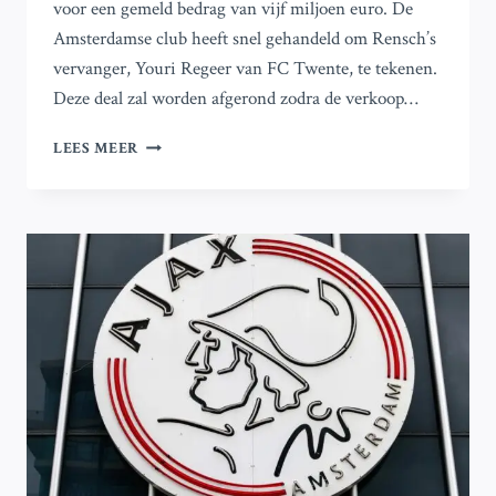
voor een gemeld bedrag van vijf miljoen euro. De
Amsterdamse club heeft snel gehandeld om Rensch’s
vervanger, Youri Regeer van FC Twente, te tekenen.
Deze deal zal worden afgerond zodra de verkoop…
AJAX
LEES MEER
STAAT
DICHTBIJ
VOLTOOIING
VERKOOP
VAN
DEVYNE
RENSCH
AAN
ROMA;
VERVANGER
AL
KLAAR
OM
TE
ONDERTEKENEN