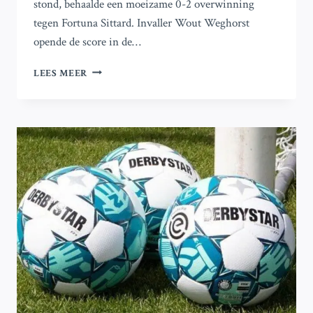
stond, behaalde een moeizame 0-2 overwinning
tegen Fortuna Sittard. Invaller Wout Weghorst
opende de score in de…
AJAX
LEES MEER
KLIMT
NAAR
DE
TOP
VAN
DE
EREDIVISIE
NA
OVERWINNING
VAN
0-
2
OP
FORTUNA
SITTARD