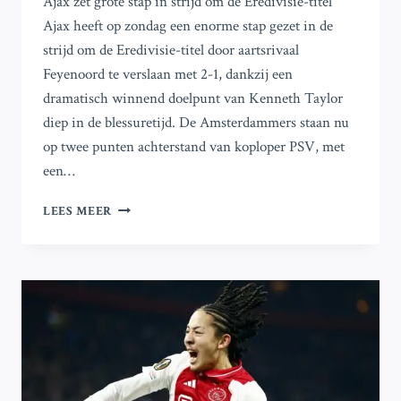
Ajax zet grote stap in strijd om de Eredivisie-titel
Ajax heeft op zondag een enorme stap gezet in de
strijd om de Eredivisie-titel door aartsrivaal
Feyenoord te verslaan met 2-1, dankzij een
dramatisch winnend doelpunt van Kenneth Taylor
diep in de blessuretijd. De Amsterdammers staan nu
op twee punten achterstand van koploper PSV, met
een…
KENNETH
LEES MEER
TAYLOR
SCOORT
DRAMATISCH
WINNEND
DOELPUNT
IN
DE
94E
MINUUT
VOOR