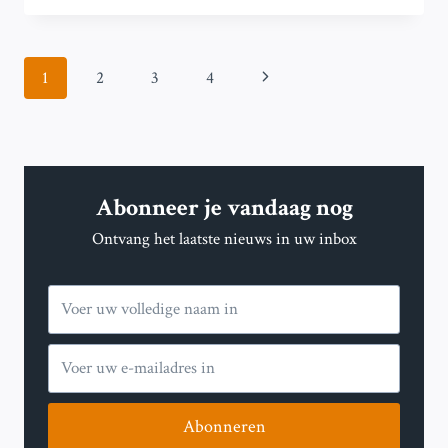
DE
ACHTERSTAND
OP
Paginanavigatie
Volgende
1
2
3
4
PSV
TOT
pagina
ÉÉN
PUNT
MET
0-
Abonneer je vandaag nog
2
OVERWINNING
Ontvang het laatste nieuws in uw inbox
IN
HEERENVEEN
Abonneren