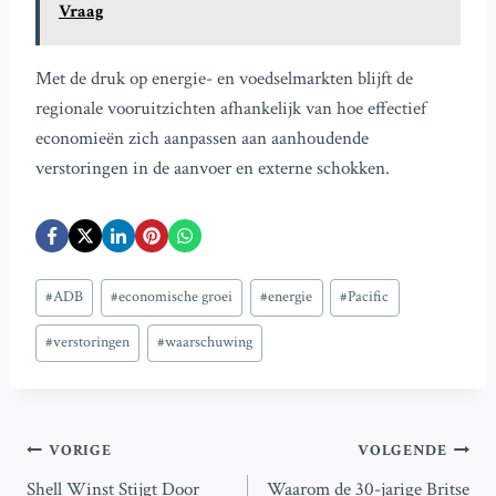
Vraag
Met de druk op energie- en voedselmarkten blijft de
regionale vooruitzichten afhankelijk van hoe effectief
economieën zich aanpassen aan aanhoudende
verstoringen in de aanvoer en externe schokken.
Bericht
#
ADB
#
economische groei
#
energie
#
Pacific
tags:
#
verstoringen
#
waarschuwing
Bericht
VORIGE
VOLGENDE
Shell Winst Stijgt Door
Waarom de 30-jarige Britse