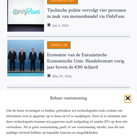
TECHNOLOGY
Tjechische politie vervolgt vier personen
in zaak van mensenhandel via OnlyFans
Jun 3, 2026
ZAKELIJK
Economie van de Euraziatische
Economische Unie: Handelsomzet vorig
jaar boven de €80 miljard
Mei 29, 2026
ZAKELIJK
Beheer toestemming
ECB Renteverhoging in de Schijnwerpers:
Om de beste ervaringen te bieden, gebruiken wij technologieën zoals cookies om
Hardnekkige Inflatie bij de ‘Grote Vier’
informatie over je apparaat op te slaan en/of te raadplegen. Door in te stemmen met
van de Eurozone
deze technologieën kunnen wij gegevens zoals surfgedrag of unieke ID's op deze site
Mei 29, 2026
verwerken. Als je geen toestemming geeft of uw toestemming intrekt, kan dit een
nadelige invloed hebben op bepaalde functies en mogelijkheden.