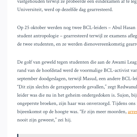
vastgehouden terwijl ze probeerde een eindexamen af te le
Universiteit, werd op dezelfde dag gearresteerd.
Op 25 oktober werden nog twee BCL-leiders – Abul Hasan S
student antropologie – gearresteerd terwijl ze examens afl
de twee studenten, en ze werden dienovereenkomstig gearre
De golf van geweld tegen studenten die aan de Awami Leagu
rand van de hoofdstad werd de voormalige BCL-activist va
september doodgeslagen, terwijl Masud, een andere BCL-le
“Dit zijn slechts de gerapporteerde gevallen,” zegt Redwa
leider was die nu in het geheim ondergedoken is. Sujon, bi
ongeperste broeken, zijn haar was onverzorgd. Tijdens ons 
bijeenkomst op de hoogte was. “Er zijn meer moorden,
arre
nooit zijn geweest,” zei hij.