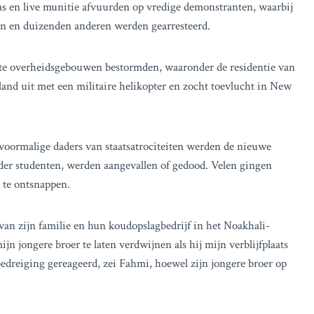
gas en live munitie afvuurden op vredige demonstranten, waarbij
 en duizenden anderen werden gearresteerd.
nte overheidsgebouwen bestormden, waaronder de residentie van
land uit met een militaire helikopter en zocht toevlucht in New
 voormalige daders van staatsatrociteiten werden de nieuwe
nder studenten, werden aangevallen of gedood. Velen gingen
 te ontsnappen.
an zijn familie en hun koudopslagbedrijf in het Noakhali-
jn jongere broer te laten verdwijnen als hij mijn verblijfplaats
e bedreiging gereageerd, zei Fahmi, hoewel zijn jongere broer op