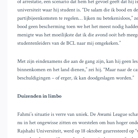
of arrestatie, een scenario dat hem het gevoel geeft dat hij 
universiteit waar hij student is. “De salam die ik bood en d
partijbijeenkomsten te regelen… lijken nu betekenisloos,” zei
bood geen bescherming toen we het het meest nodig hadden
menigte was het moeilijkste dat ik die avond ooit heb meeg
studentenleiders van de BCL naar mij omgekeken.”
Met zijn eindexamens die aan de gang zijn, kan hij geen les
binnenkomen en het land dienen,” zei hij. “Maar naar de cam
beschuldigingen – of erger, ik kan doodgeslagen worden.”
Duizenden in limbo
Fahmi’s situatie is verre van uniek. De Awami League scha
nu in het ongewisse zitten en worstelen om hun hoger onde
Rajshahi Universiteit, werd op 18 oktober gearresteerd op 