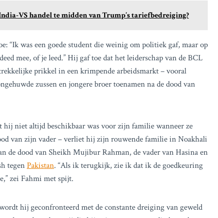
e India-VS handel te midden van Trump’s tariefbedreiging?
oe: “Ik was een goede student die weinig om politiek gaf, maar op
eed mee, of je leed.” Hij gaf toe dat het leiderschap van de BCL
rekkelijke prikkel in een krimpende arbeidsmarkt – vooral
 ongehuwde zussen en jongere broer toenamen na de dood van
hij niet altijd beschikbaar was voor zijn familie wanneer ze
d van zijn vader – verliet hij zijn rouwende familie in Noakhali
an de dood van Sheikh Mujibur Rahman, de vader van Hasina en
sh tegen
Pakistan
. “Als ik terugkijk, zie ik dat ik de goedkeuring
e,” zei Fahmi met spijt.
s, wordt hij geconfronteerd met de constante dreiging van geweld