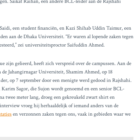
ggen. Saikat Raihan, een andere BCL-leider aan de Rajshahi
aidi, een student financiën, en Kazi Shihab Uddin Taimur, een
egden aan de Dhaka Universiteit. “Er waren al lopende zaken tegen
steerd,” zei universiteitsproctor Saifuddin Ahmed.
e zijn gelieerd, heeft zich verspreid over de campussen. Aan de
n de Jahangirnagar Universiteit, Shamim Ahmed, op 18
ider, op 7 september door een menigte werd gedood in Rajshahi.
nul Karim Sagor, die Sujon wordt genoemd en een senior BCL-
jna twee meter lang, droeg een gekreukeld zwart shirt en
interview vroeg hij herhaaldelijk of iemand anders van de
staties
en verzonnen zaken tegen ons, vaak in gebieden waar we