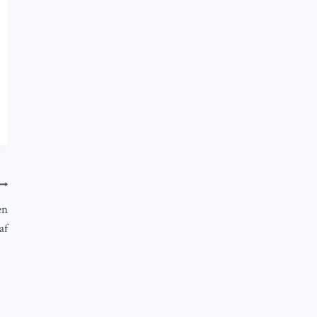
en
af