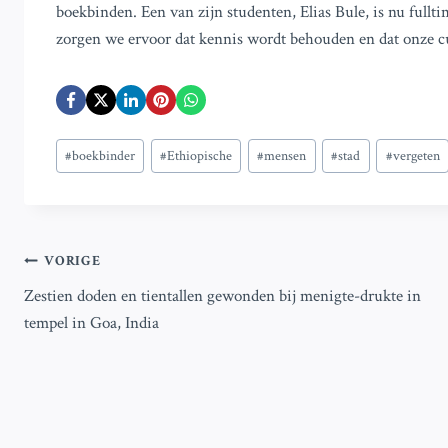
boekbinden. Een van zijn studenten, Elias Bule, is nu ful
zorgen we ervoor dat kennis wordt behouden en dat onze cul
Bericht
#
boekbinder
#
Ethiopische
#
mensen
#
stad
#
vergeten
tags:
Bericht
VORIGE
Zestien doden en tientallen gewonden bij menigte-drukte in
navigatie
tempel in Goa, India