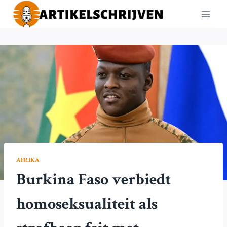
Doorgaan
naar
inhoud
AFRIKA
Burkina Faso verbiedt
homoseksualiteit als