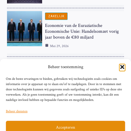
ZAKELIJK
Economie van de Euraziatische
Economische Unie: Handelsomzet vorig
jaar boven de €80 miljard
Mei 29, 2026
ZAKELIJK
Beheer toestemming
ECB Renteverhoging in de Schijnwerpers:
Om de beste ervaringen te bieden, gebruiken wij technologieën zoals cookies om
Hardnekkige Inflatie bij de ‘Grote Vier’
informatie over je apparaat op te slaan en/of te raadplegen. Door in te stemmen met
van de Eurozone
deze technologieën kunnen wij gegevens zoals surfgedrag of unieke ID's op deze site
Mei 29, 2026
verwerken. Als je geen toestemming geeft of uw toestemming intrekt, kan dit een
nadelige invloed hebben op bepaalde functies en mogelijkheden.
Beheer diensten
Accepteren