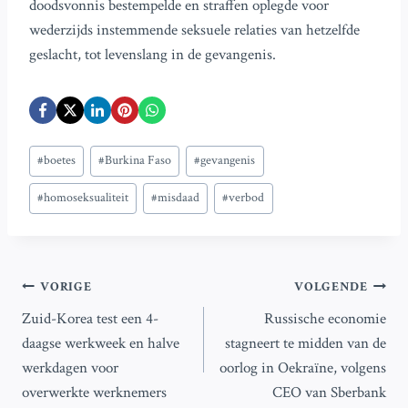
doodsvonnis bestempelde en straffen oplegde voor
wederzijds instemmende seksuele relaties van hetzelfde
geslacht, tot levenslang in de gevangenis.
Bericht
#
boetes
#
Burkina Faso
#
gevangenis
tags:
#
homoseksualiteit
#
misdaad
#
verbod
Bericht
VORIGE
VOLGENDE
Zuid-Korea test een 4-
Russische economie
navigatie
daagse werkweek en halve
stagneert te midden van de
werkdagen voor
oorlog in Oekraïne, volgens
overwerkte werknemers
CEO van Sberbank