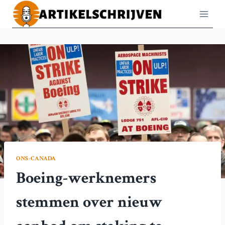
Doorgaan
naar
inhoud
ONS-CANADA
Boeing-werknemers
stemmen over nieuw