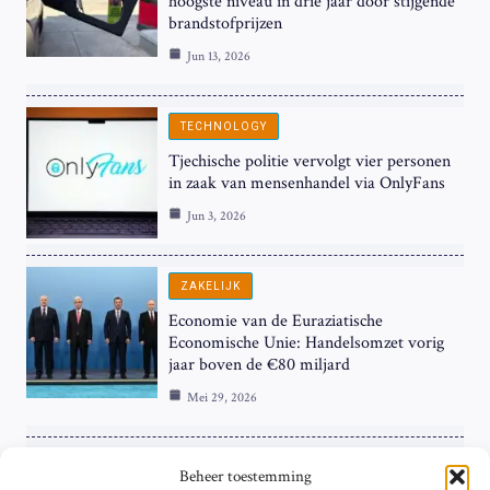
hoogste niveau in drie jaar door stijgende
brandstofprijzen
Jun 13, 2026
TECHNOLOGY
Tjechische politie vervolgt vier personen
in zaak van mensenhandel via OnlyFans
Jun 3, 2026
ZAKELIJK
Economie van de Euraziatische
Economische Unie: Handelsomzet vorig
jaar boven de €80 miljard
Mei 29, 2026
ZAKELIJK
Beheer toestemming