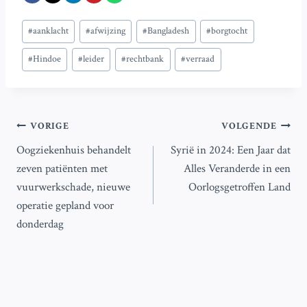
Bericht
#
aanklacht
#
afwijzing
#
Bangladesh
#
borgtocht
tags:
#
Hindoe
#
leider
#
rechtbank
#
verraad
Bericht
VORIGE
VOLGENDE
Oogziekenhuis behandelt
Syrië in 2024: Een Jaar dat
navigatie
zeven patiënten met
Alles Veranderde in een
vuurwerkschade, nieuwe
Oorlogsgetroffen Land
operatie gepland voor
donderdag