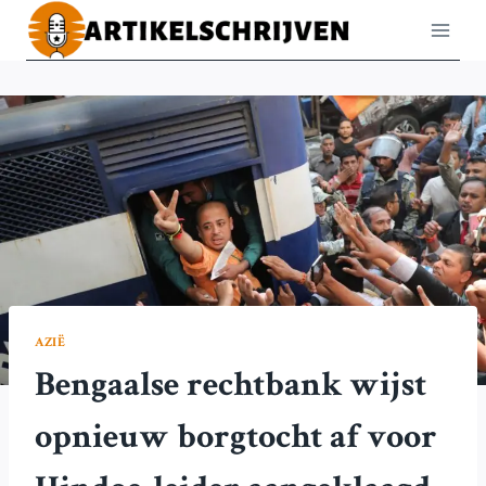
Doorgaan
naar
inhoud
AZIË
Bengaalse rechtbank wijst
opnieuw borgtocht af voor