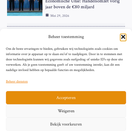
Economische Unie: Handelsomzet vorig
jaar boven de €80 miljard
Mei 29, 2026
ZAKELIJK
Beheer toestemming
ECB Renteverhoging in de Schijnwerpers:
Om de beste ervaringen te bieden, gebruiken wij technologieën zoals cookies om
Hardnekkige Inflatie bij de ‘Grote Vier’
informatie over je apparaat op te slaan en/of te raadplegen. Door in te stemmen met
van de Eurozone
deze technologieën kunnen wij gegevens zoals surfgedrag of unieke ID's op deze site
Mei 29, 2026
verwerken. Als je geen toestemming geeft of uw toestemming intrekt, kan dit een
nadelige invloed hebben op bepaalde functies en mogelijkheden.
Beheer diensten
Accepteren
Sitemap
Contact
Privacybeleid (EU)
Impressum
Weigeren
Cookiebeleid (EU)
Bekijk voorkeuren
© 2026 artikelschrijven.nl