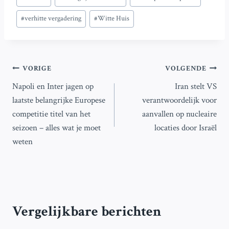
tags:
#
verhitte vergadering
#
Witte Huis
Bericht
VORIGE
VOLGENDE
Napoli en Inter jagen op
Iran stelt VS
navigatie
laatste belangrijke Europese
verantwoordelijk voor
competitie titel van het
aanvallen op nucleaire
seizoen – alles wat je moet
locaties door Israël
weten
Vergelijkbare berichten