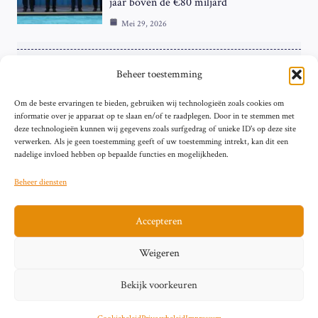
jaar boven de €80 miljard
Mei 29, 2026
ZAKELIJK
Beheer toestemming
ECB Renteverhoging in de Schijnwerpers:
Om de beste ervaringen te bieden, gebruiken wij technologieën zoals cookies om
Hardnekkige Inflatie bij de ‘Grote Vier’
informatie over je apparaat op te slaan en/of te raadplegen. Door in te stemmen met
van de Eurozone
deze technologieën kunnen wij gegevens zoals surfgedrag of unieke ID's op deze site
Mei 29, 2026
verwerken. Als je geen toestemming geeft of uw toestemming intrekt, kan dit een
nadelige invloed hebben op bepaalde functies en mogelijkheden.
Beheer diensten
Accepteren
Sitemap
Contact
Privacybeleid (EU)
Impressum
Weigeren
Cookiebeleid (EU)
Bekijk voorkeuren
© 2026 artikelschrijven.nl