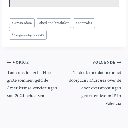
Bericht
#
Amsterdam
#
bed and breakfast
#
controles
tags:
#
vergunninghouders
Bericht
VORIGE
VOLGENDE
Toon ons het geld: Hoe
‘Ik denk niet dat het moet
navigatie
grote sommen geld de
doorgaan’: Marquez over de
Amerikaanse verkiezingen
door overstromingen
van 2024 beheersen
getroffen MotoGP in
Valencia