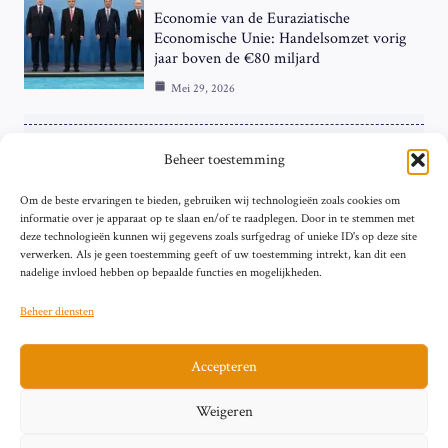
Economie van de Euraziatische
Economische Unie: Handelsomzet vorig
jaar boven de €80 miljard
Mei 29, 2026
ZAKELIJK
Beheer toestemming
ECB Renteverhoging in de Schijnwerpers:
Om de beste ervaringen te bieden, gebruiken wij technologieën zoals cookies om
Hardnekkige Inflatie bij de ‘Grote Vier’
informatie over je apparaat op te slaan en/of te raadplegen. Door in te stemmen met
van de Eurozone
deze technologieën kunnen wij gegevens zoals surfgedrag of unieke ID's op deze site
Mei 29, 2026
verwerken. Als je geen toestemming geeft of uw toestemming intrekt, kan dit een
nadelige invloed hebben op bepaalde functies en mogelijkheden.
Beheer diensten
Accepteren
Sitemap
Contact
Privacybeleid (EU)
Impressum
Weigeren
Cookiebeleid (EU)