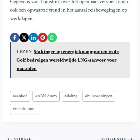
Gegevens van Translink over het openbaar vervoer tonen
ook een opwaartse trend in het aantal reisbewegingen op
werkdagen.
LEZEN
Stakingen op energieknooppunten in de
Golf bedreigen wereldwijde LNG-aanvoer voor
maanden
Bericht
#
aanbod
#
ABN Amro
#
daling
#
huurwoningen
tags:
#
retailruimte
VORIGE
VOLGENDE