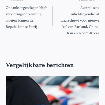
Bericht
Ondanks tegenslagen blijft
Australische
navigatie
verkiezingsontkenning
inlichtingendienst
bloeien binnen de
waarschuwt voor nieuwe
Republikeinse Partij
‘as’ van Rusland, China,
Iran en Noord-Korea
Vergelijkbare berichten