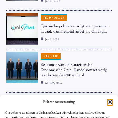
Jun 13, 2026
TECHNOLOGY
Tjechische politie vervolgt vier personen
in zaak van mensenhandel via OnlyFans
Jun 3, 2026
ZAKELIJK
Economie van de Euraziatische
Economische Unie: Handelsomzet vorig
jaar boven de €80 miljard
Mei 29, 2026
ZAKELIJK
Beheer toestemming
ECB Renteverhoging in de Schijnwerpers:
Om de beste ervaringen te bieden, gebruiken wij technologieën zoals cookies om
Hardnekkige Inflatie bij de ‘Grote Vier’
informatie over je apparaat op te slaan en/of te raadplegen. Door in te stemmen met