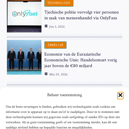
TECHNOLOGY
Tjechische politie vervolgt vier personen
in zaak van mensenhandel via OnlyFans
Jun 3, 2026
ZAKELIJK
Economie van de Euraziatische
Economische Unie: Handelsomzet vorig
jaar boven de €80 miljard
Mei 29, 2026
ZAKELIJK
Beheer toestemming
ECB Renteverhoging in de Schijnwerpers:
Om de beste ervaringen te bieden, gebruiken wij technologieën zoals cookies om
Hardnekkige Inflatie bij de ‘Grote Vier’
informatie over je apparaat op te slaan en/of te raadplegen. Door in te stemmen met
van de Eurozone
deze technologieën kunnen wij gegevens zoals surfgedrag of unieke ID's op deze site
Mei 29, 2026
verwerken. Als je geen toestemming geeft of uw toestemming intrekt, kan dit een
nadelige invloed hebben op bepaalde functies en mogelijkheden.