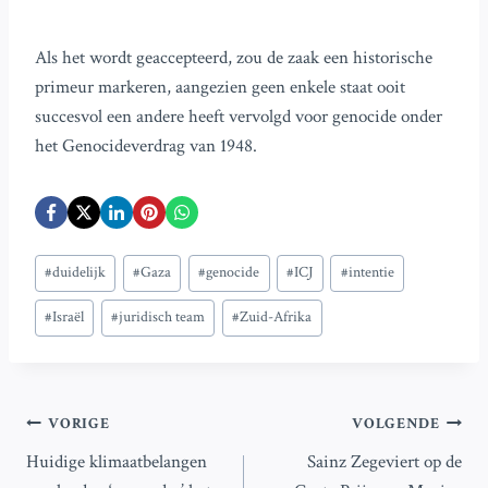
Als het wordt geaccepteerd, zou de zaak een historische
primeur markeren, aangezien geen enkele staat ooit
succesvol een andere heeft vervolgd voor genocide onder
het Genocideverdrag van 1948.
Bericht
#
duidelijk
#
Gaza
#
genocide
#
ICJ
#
intentie
tags:
#
Israël
#
juridisch team
#
Zuid-Afrika
Bericht
VORIGE
VOLGENDE
Huidige klimaatbelangen
Sainz Zegeviert op de
navigatie