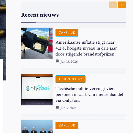
Previous
Next
Recent nieuws
ZAKELIJK
Amerikaanse inflatie stijgt naar
4,2%, hoogste niveau in drie jaar
door stijgende brandstofprijzen
Jun 13, 2026
TECHNOLOGY
Tjechische politie vervolgt vier
personen in zaak van mensenhandel
via OnlyFans
Jun 3, 2026
ZAKELIJK