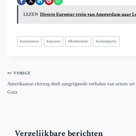
LEZEN
Directe Eurostar-trein van Amsterdam naar Lo
Bericht
#
arrestaties
#
nieuws
#
Rotterdam
#
schietpartij
tags:
Bericht
VORIGE
Amerikaanse chirurg deelt aangrijpende verhalen van artsen uit
navigatie
Gaza
Vergelijkbare berichten