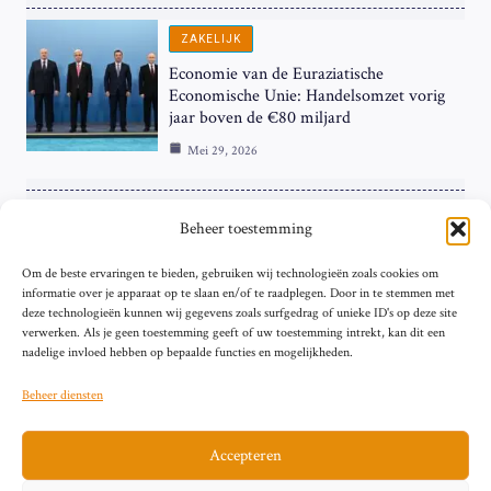
ZAKELIJK
Economie van de Euraziatische
Economische Unie: Handelsomzet vorig
jaar boven de €80 miljard
Mei 29, 2026
ZAKELIJK
Beheer toestemming
ECB Renteverhoging in de Schijnwerpers:
Om de beste ervaringen te bieden, gebruiken wij technologieën zoals cookies om
Hardnekkige Inflatie bij de ‘Grote Vier’
informatie over je apparaat op te slaan en/of te raadplegen. Door in te stemmen met
van de Eurozone
deze technologieën kunnen wij gegevens zoals surfgedrag of unieke ID's op deze site
Mei 29, 2026
verwerken. Als je geen toestemming geeft of uw toestemming intrekt, kan dit een
nadelige invloed hebben op bepaalde functies en mogelijkheden.
Beheer diensten
Accepteren
Sitemap
Contact
Privacybeleid (EU)
Impressum