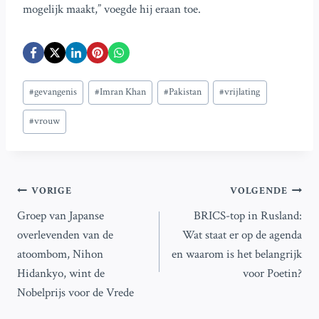
mogelijk maakt,” voegde hij eraan toe.
Bericht
#
gevangenis
#
Imran Khan
#
Pakistan
#
vrijlating
tags:
#
vrouw
Bericht
VORIGE
VOLGENDE
Groep van Japanse
BRICS-top in Rusland:
navigatie
overlevenden van de
Wat staat er op de agenda
atoombom, Nihon
en waarom is het belangrijk
Hidankyo, wint de
voor Poetin?
Nobelprijs voor de Vrede