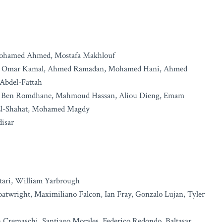
Mohamed Ahmed, Mostafa Makhlouf
Aash, Omar Kamal, Ahmed Ramadan, Mohamed Hani, Ahmed
 Abdel-Fattah
li Ben Romdhane, Mahmoud Hassan, Aliou Dieng, Emam
El-Shahat, Mohamed Magdy
isar
tari, William Yarbrough
Boatwright, Maximiliano Falcon, Ian Fray, Gonzalo Lujan, Tyler
 Cremaschi, Santiago Morales, Federico Redondo, Baltasar