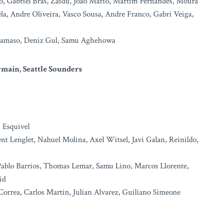
o, Gabriel Bras, Zaidu, Joao Mario, Martim Fernandes, Moura
a, Andre Oliveira, Vasco Sousa, Andre Franco, Gabri Veiga,
, Namaso, Deniz Gul, Samu Aghehowa
rmain, Seattle Sounders
 Esquivel
nt Lenglet, Nahuel Molina, Axel Witsel, Javi Galan, Reinildo,
Pablo Barrios, Thomas Lemar, Samu Lino, Marcos Llorente,
id
orrea, Carlos Martin, Julian Alvarez, Guiliano Simeone