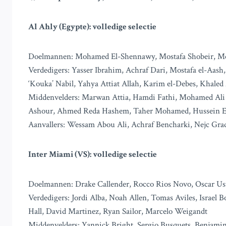
Al Ahly (Egypte): volledige selectie
Doelmannen: Mohamed El-Shennawy, Mostafa Shobeir, 
Verdedigers: Yasser Ibrahim, Achraf Dari, Mostafa el-
‘Kouka’ Nabil, Yahya Attiat Allah, Karim el-Debes, Khaled
Middenvelders: Marwan Attia, Hamdi Fathi, Mohamed A
Ashour, Ahmed Reda Hashem, Taher Mohamed, Hussein 
Aanvallers: Wessam Abou Ali, Achraf Bencharki, Nejc Grad
Inter Miami (VS): volledige selectie
Doelmannen: Drake Callender, Rocco Rios Novo, Oscar Us
Verdedigers: Jordi Alba, Noah Allen, Tomas Aviles, Israel 
Hall, David Martinez, Ryan Sailor, Marcelo Weigandt
Middenvelders: Yannick Bright, Sergio Busquets, Benjamin