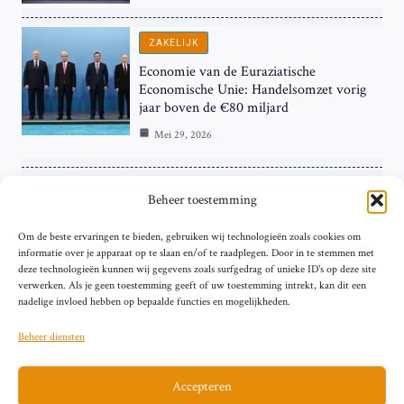
ZAKELIJK
Economie van de Euraziatische
Economische Unie: Handelsomzet vorig
jaar boven de €80 miljard
Mei 29, 2026
ZAKELIJK
Beheer toestemming
ECB Renteverhoging in de Schijnwerpers:
Om de beste ervaringen te bieden, gebruiken wij technologieën zoals cookies om
Hardnekkige Inflatie bij de ‘Grote Vier’
informatie over je apparaat op te slaan en/of te raadplegen. Door in te stemmen met
van de Eurozone
deze technologieën kunnen wij gegevens zoals surfgedrag of unieke ID's op deze site
Mei 29, 2026
verwerken. Als je geen toestemming geeft of uw toestemming intrekt, kan dit een
nadelige invloed hebben op bepaalde functies en mogelijkheden.
Beheer diensten
Accepteren
Sitemap
Contact
Privacybeleid (EU)
Impressum