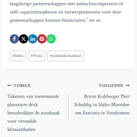
langdurige partnerschappen met ambachtscoöperaties of
zelfs capaciteitsopbouw en ontwerpinnovatie voor deze
gemeenschappen kunnen financieren,” zei ze.
Bericht
#
India
#
Prada
#
sandaalschandaal
tags:
Bericht
VORIGE
VOLGENDE
Tekenen van toenemende
Bryan Kohberger Pleit
navigatie
planetaire druk
Schuldig in Idaho Moorden
benadrukken de noodzaak
om Executie te Voorkomen
voor versnelde
klimaatdoelen