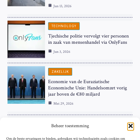
Jun 13, 2026
TECHNOLOGY
Tjechische politie vervolgt vier personen
in zaak van mensenhandel via OnlyFans
Jun 3, 2026
ZAKELIJK
Economie van de Euraziatische
Economische Unie: Handelsomzet vorig
jaar boven de €80 miljard
Mei 29, 2026
ZAKELIJK
Beheer toestemming
ECB Renteverhoging in de Schijnwerpers:
Om de beste ervaringen te bieden, gebruiken wij technologieën zoals cookies om
Hardnekkige Inflatie bij de ‘Grote Vier’