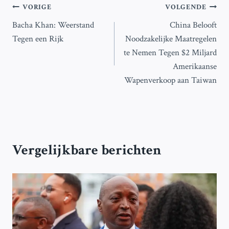
Bericht
VORIGE
VOLGENDE
Bacha Khan: Weerstand
China Belooft
navigatie
Tegen een Rijk
Noodzakelijke Maatregelen
te Nemen Tegen $2 Miljard
Amerikaanse
Wapenverkoop aan Taiwan
Vergelijkbare berichten