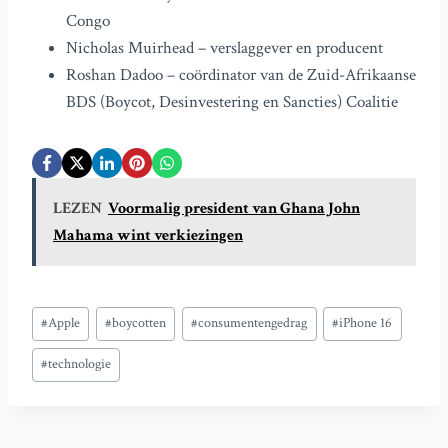
Congo
Nicholas Muirhead – verslaggever en producent
Roshan Dadoo – coördinator van de Zuid-Afrikaanse
BDS (Boycot, Desinvestering en Sancties) Coalitie
LEZEN
Voormalig president van Ghana John
Mahama wint verkiezingen
Bericht
#
Apple
#
boycotten
#
consumentengedrag
#
iPhone 16
tags:
#
technologie