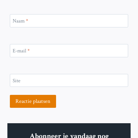
Naam
*
E-mail
*
Site
Abonneer je vandaag nog