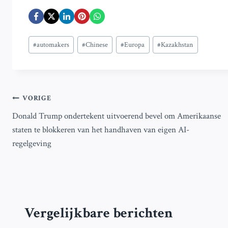
Bericht
#
automakers
#
Chinese
#
Europa
#
Kazakhstan
tags:
Bericht
VORIGE
Donald Trump ondertekent uitvoerend bevel om Amerikaanse
navigatie
staten te blokkeren van het handhaven van eigen AI-
regelgeving
Vergelijkbare berichten