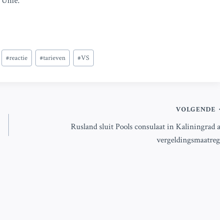
e Unie.
#
reactie
#
tarieven
#
VS
VOLGENDE
Rusland sluit Pools consulaat in Kaliningrad a
vergeldingsmaatreg