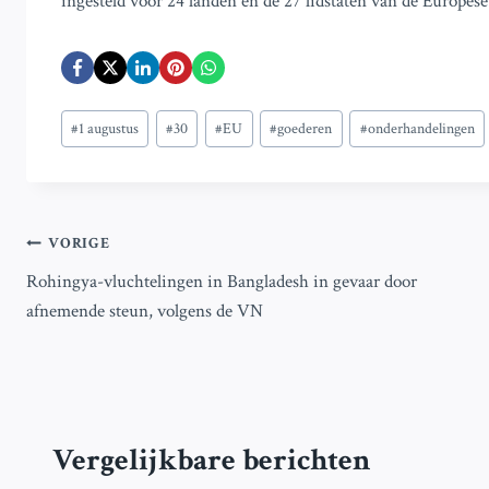
ingesteld voor 24 landen en de 27 lidstaten van de Europes
Bericht
#
1 augustus
#
30
#
EU
#
goederen
#
onderhandelingen
tags:
Bericht
VORIGE
Rohingya-vluchtelingen in Bangladesh in gevaar door
navigatie
afnemende steun, volgens de VN
Vergelijkbare berichten