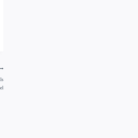
ls
el