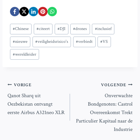
Bericht
#
Chinese
#
citeert
#
DJI
#
drones
#
inclusief
tags:
#
nieuwe
#
veiligheidsrisico's
#
verbiedt
#
VS
#
wereldleider
Bericht
VORIGE
VOLGENDE
Qanot Sharq uit
Onverwachte
navigatie
Oezbekistan ontvangt
Bondgenoten: Castrol
eerste Airbus A321neo XLR
Overeenkomst Trekt
Particulier Kapitaal naar de
Industrie