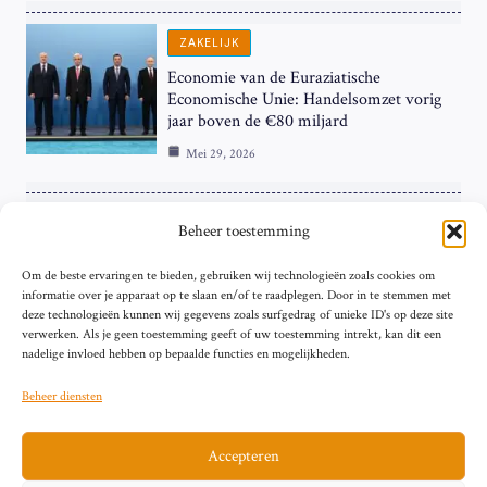
ZAKELIJK
Economie van de Euraziatische
Economische Unie: Handelsomzet vorig
jaar boven de €80 miljard
Mei 29, 2026
ZAKELIJK
Beheer toestemming
ECB Renteverhoging in de Schijnwerpers:
Om de beste ervaringen te bieden, gebruiken wij technologieën zoals cookies om
Hardnekkige Inflatie bij de ‘Grote Vier’
informatie over je apparaat op te slaan en/of te raadplegen. Door in te stemmen met
van de Eurozone
deze technologieën kunnen wij gegevens zoals surfgedrag of unieke ID's op deze site
Mei 29, 2026
verwerken. Als je geen toestemming geeft of uw toestemming intrekt, kan dit een
nadelige invloed hebben op bepaalde functies en mogelijkheden.
Beheer diensten
Accepteren
Sitemap
Contact
Privacybeleid (EU)
Impressum