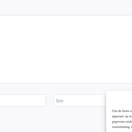
Site
Om de beste er
apparaat op t
gegevens zoals
toestemming in