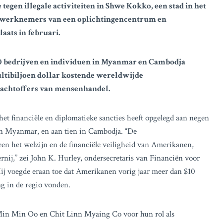
tegen illegale activiteiten in Shwe Kokko, een stad in het
werknemers van een oplichtingencentrum en
aats in februari.
 20 bedrijven en individuen in Myanmar en Cambodja
ltibiljoen dollar kostende wereldwijde
slachtoffers van mensenhandel.
t financiële en diplomatieke sancties heeft opgelegd aan negen
 in Myanmar, en aan tien in Cambodja. “De
een het welzijn en de financiële veiligheid van Amerikanen,
ij,” zei John K. Hurley, ondersecretaris van Financiën voor
Hij voegde eraan toe dat Amerikanen vorig jaar meer dan $10
ng in de regio vonden.
 Min Min Oo en Chit Linn Myaing Co voor hun rol als