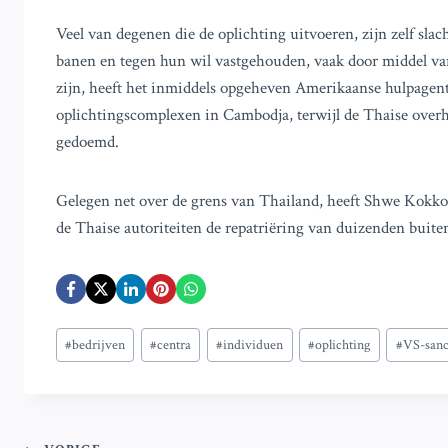
Veel van degenen die de oplichting uitvoeren, zijn zelf slac
banen en tegen hun wil vastgehouden, vaak door middel van
zijn, heeft het inmiddels opgeheven Amerikaanse hulpagents
oplichtingscomplexen in Cambodja, terwijl de Thaise overh
gedoemd.
Gelegen net over de grens van Thailand, heeft Shwe Kokko
de Thaise autoriteiten de repatriëring van duizenden buiten
Bericht
#
bedrijven
#
centra
#
individuen
#
oplichting
#
VS-sanc
tags: