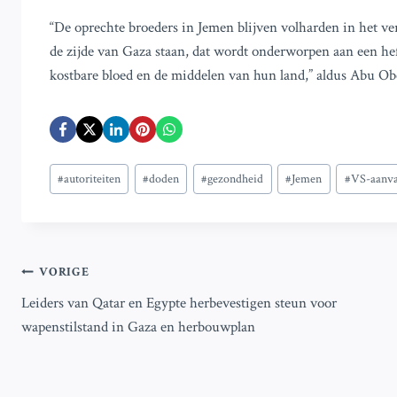
“De oprechte broeders in Jemen blijven volharden in het ver
de zijde van Gaza staan, dat wordt onderworpen aan een he
kostbare bloed en de middelen van hun land,” aldus Abu Obe
Bericht
#
autoriteiten
#
doden
#
gezondheid
#
Jemen
#
VS-aanva
tags:
Bericht
VORIGE
Leiders van Qatar en Egypte herbevestigen steun voor
navigatie
wapenstilstand in Gaza en herbouwplan