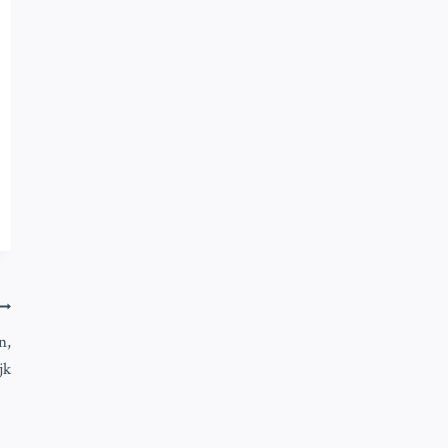
n,
jk