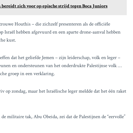
eidt zich voor op epische strijd tegen Boca Juniors
uwe Houthis – die zichzelf presenteren als de officiële
 op Israël hebben afgevuurd en een aparte drone-aanval hebben
che kust.
fen dat het geliefde Jemen – zijn leiderschap, volk en leger –
steunen en ondersteunen van het onderdrukte Palestijnse volk …
che groep in een verklaring.
v op zondag, maar het Israëlische leger meldde dat het één raket
e militaire tak, Abu Obeida, zei dat de Palestijnen de “eervolle”