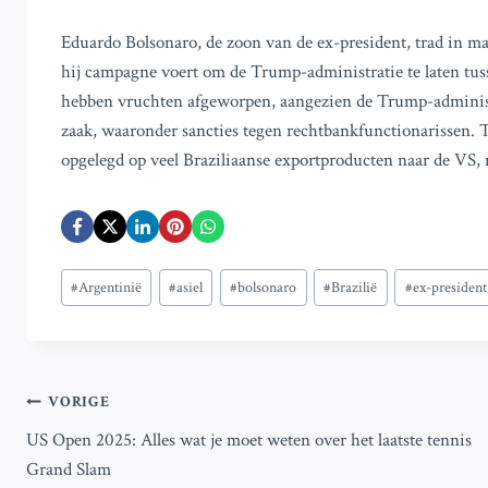
Eduardo Bolsonaro, de zoon van de ex-president, trad in maa
hij campagne voert om de Trump-administratie te laten tu
hebben vruchten afgeworpen, aangezien de Trump-administra
zaak, waaronder sancties tegen rechtbankfunctionarissen.
opgelegd op veel Braziliaanse exportproducten naar de VS, 
Bericht
#
Argentinië
#
asiel
#
bolsonaro
#
Brazilië
#
ex-president
tags:
Bericht
VORIGE
US Open 2025: Alles wat je moet weten over het laatste tennis
navigatie
Grand Slam