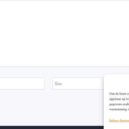
Site
Om de beste er
apparaat op t
gegevens zoals
toestemming in
Beheer dienst