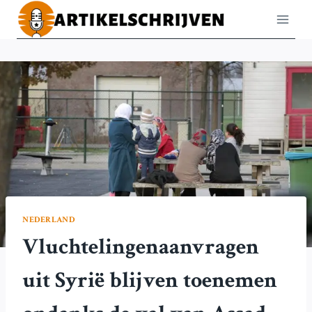
Doorgaan
naar
inhoud
NEDERLAND
Vluchtelingenaanvragen
uit Syrië blijven toenemen