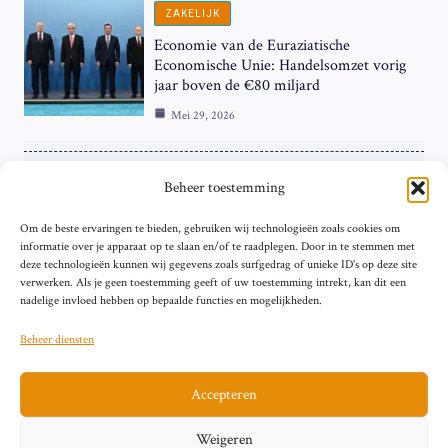
ZAKELIJK
Economie van de Euraziatische
Economische Unie: Handelsomzet vorig
jaar boven de €80 miljard
Mei 29, 2026
ZAKELIJK
Beheer toestemming
ECB Renteverhoging in de Schijnwerpers:
Om de beste ervaringen te bieden, gebruiken wij technologieën zoals cookies om
Hardnekkige Inflatie bij de ‘Grote Vier’
informatie over je apparaat op te slaan en/of te raadplegen. Door in te stemmen met
van de Eurozone
deze technologieën kunnen wij gegevens zoals surfgedrag of unieke ID's op deze site
Mei 29, 2026
verwerken. Als je geen toestemming geeft of uw toestemming intrekt, kan dit een
nadelige invloed hebben op bepaalde functies en mogelijkheden.
Beheer diensten
Accepteren
Sitemap
Contact
Privacybeleid (EU)
Impressum
Weigeren