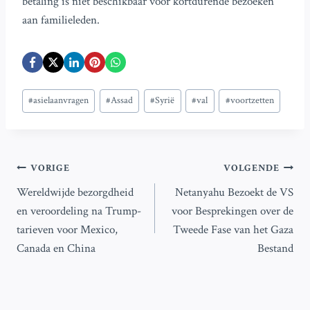
betaling is niet beschikbaar voor kortdurende bezoeken
aan familieleden.
Bericht
#
asielaanvragen
#
Assad
#
Syrië
#
val
#
voortzetten
tags:
Bericht
VORIGE
VOLGENDE
Wereldwijde bezorgdheid
Netanyahu Bezoekt de VS
navigatie
en veroordeling na Trump-
voor Besprekingen over de
tarieven voor Mexico,
Tweede Fase van het Gaza
Canada en China
Bestand