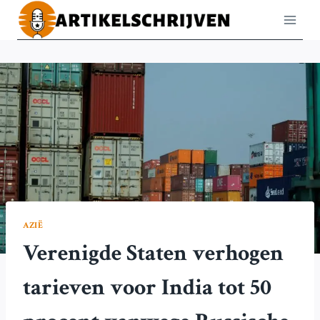
Doorgaan
naar
inhoud
AZIË
Verenigde Staten verhogen
tarieven voor India tot 50