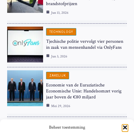
brandstofprijzen
Jun 13, 2026
TECHNOLOGY
Tjechische politie vervolgt vier personen
in zaak van mensenhandel via OnlyFans
Jun 3, 2026
ZAKELIJK
Economie van de Euraziatische
Economische Unie: Handelsomzet vorig
jaar boven de €80 miljard
Mei 29, 2026
ZAKELIJK
Beheer toestemming