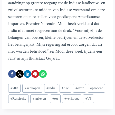
aandringt op grotere toegang tot de Indiase landbouw- en
zuivelsectoren, te midden van Indiase weerstand om deze
sectoren open te stellen voor goedkopere Amerikaanse
importen. Premier Narendra Modi heeft verklaard dat
India niet moet toegeven aan de druk. “Voor mij zijn de
belangen van boeren, kleine bedrijven en de zuivelsector
het belangrijkst. Mijn regering zal ervoor zorgen dat zij
niet worden beïnvloed,” zei Modi deze week tijdens een
rally in zijn thuisstaat Gujarat.
Bericht
#
50%
#
aankopen
#
India
#
olie
#
over
#
procent
tags:
#
Russische
#
tarieven
#
tot
#
verhoogt
#
VS