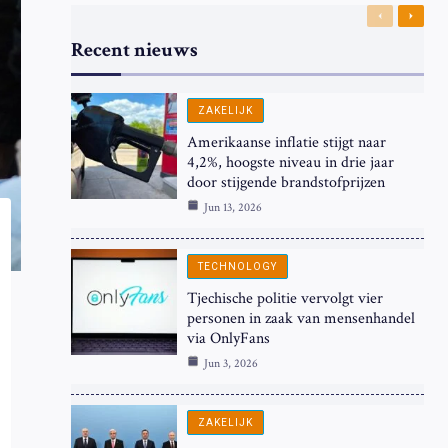
Previous
Next
Recent nieuws
ZAKELIJK
Amerikaanse inflatie stijgt naar
4,2%, hoogste niveau in drie jaar
door stijgende brandstofprijzen
Jun 13, 2026
TECHNOLOGY
Tjechische politie vervolgt vier
personen in zaak van mensenhandel
via OnlyFans
Jun 3, 2026
ZAKELIJK