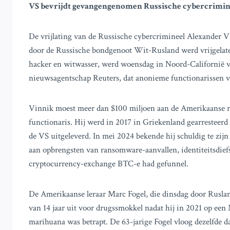
VS bevrijdt gevangengenomen Russische cybercrimi
De vrijlating van de Russische cybercrimineel Alexander 
door de Russische bondgenoot Wit-Rusland werd vrijgelate
hacker en witwasser, werd woensdag in Noord-Californië ve
nieuwsagentschap Reuters, dat anonieme functionarissen v
Vinnik moest meer dan $100 miljoen aan de Amerikaanse re
functionaris. Hij werd in 2017 in Griekenland gearresteer
de VS uitgeleverd. In mei 2024 bekende hij schuldig te zij
aan opbrengsten van ransomware-aanvallen, identiteitsdiefst
cryptocurrency-exchange BTC-e had gefunnel.
De Amerikaanse leraar Marc Fogel, die dinsdag door Rusland
van 14 jaar uit voor drugssmokkel nadat hij in 2021 op ee
marihuana was betrapt. De 63-jarige Fogel vloog dezelfde d