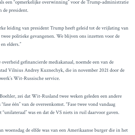
g als een “opmerkelijke overwinning” voor de Trump-administratie
 de president.
e leiding van president Trump heeft geleid tot de vrijlating van
wee politieke gevangenen. We blijven ons inzetten voor de
en elders.”
 overheid gefinancierde mediakanaal, noemde een van de
dstad Vilnius Andrey Kuznechyk, die in november 2021 door de
etwerk’s Wit-Russische service.
Boehler, zei dat Wit-Rusland twee weken geleden een andere
s “fase één” van de overeenkomst. “Fase twee vond vandaag
 “unilateraal” was en dat de VS niets in ruil daarvoor gaven.
 van woensdag de elfde was van een Amerikaanse burger die in het