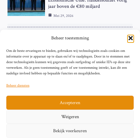
Economische Unie: Handelsomzet vorig
jaar boven de €80 miljard
Mei 29, 2026
ZAKELIJK
Beheer toestemming
ECB Renteverhoging in de Schijnwerpers:
Om de beste ervaringen te bieden, gebruiken wij technologieën zoals cookies om
Hardnekkige Inflatie bij de ‘Grote Vier’
informatie over je apparaat op te slaan en/of te raadplegen. Door in te stemmen met
van de Eurozone
deze technologieën kunnen wij gegevens zoals surfgedrag of unieke ID's op deze site
Mei 29, 2026
verwerken. Als je geen toestemming geeft of uw toestemming intrekt, kan dit een
nadelige invloed hebben op bepaalde functies en mogelijkheden.
Beheer diensten
Accepteren
Sitemap
Contact
Privacybeleid (EU)
Impressum
Weigeren
Cookiebeleid (EU)
Bekijk voorkeuren
© 2026 artikelschrijven.nl