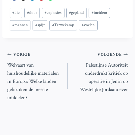
Bericht
#
die
#
door
#
explosies
#
gepland
#
incident
tags:
#
mannen
#
spijt
#
Tarwekamp
#
voelen
Bericht
VORIGE
VOLGENDE
Welvaart van
Palestijnse Autoriteit
navigatie
huishoudelijke materialen
onderdrukt kritiek op
in Europa: Welke landen
operatie in Jenin op
gebruiken de meeste
Westelijke Jordaanoever
middelen?