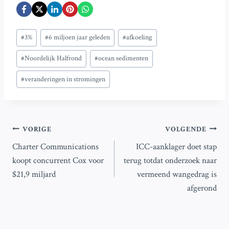
Bericht
#
3%
#
6 miljoen jaar geleden
#
afkoeling
tags:
#
Noordelijk Halfrond
#
ocean sedimenten
#
veranderingen in stromingen
Bericht
VORIGE
VOLGENDE
Charter Communications
ICC-aanklager doet stap
navigatie
koopt concurrent Cox voor
terug totdat onderzoek naar
$21,9 miljard
vermeend wangedrag is
afgerond