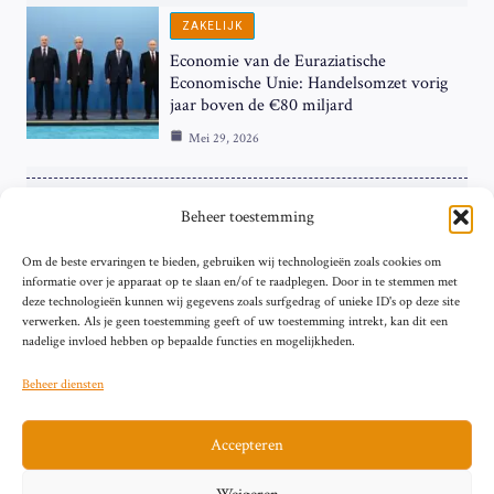
ZAKELIJK
Economie van de Euraziatische
Economische Unie: Handelsomzet vorig
jaar boven de €80 miljard
Mei 29, 2026
ZAKELIJK
Beheer toestemming
ECB Renteverhoging in de Schijnwerpers:
Om de beste ervaringen te bieden, gebruiken wij technologieën zoals cookies om
Hardnekkige Inflatie bij de ‘Grote Vier’
informatie over je apparaat op te slaan en/of te raadplegen. Door in te stemmen met
van de Eurozone
deze technologieën kunnen wij gegevens zoals surfgedrag of unieke ID's op deze site
Mei 29, 2026
verwerken. Als je geen toestemming geeft of uw toestemming intrekt, kan dit een
nadelige invloed hebben op bepaalde functies en mogelijkheden.
Beheer diensten
Accepteren
Sitemap
Contact
Privacybeleid (EU)
Impressum