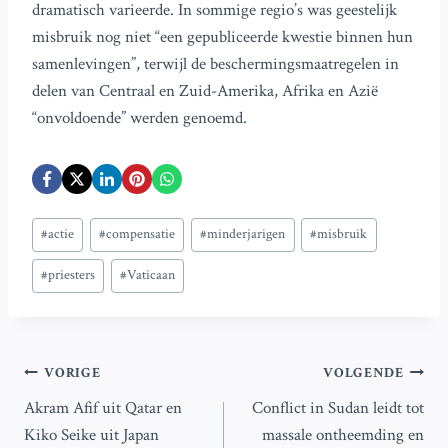
dramatisch varieerde. In sommige regio’s was geestelijk
misbruik nog niet “een gepubliceerde kwestie binnen hun
samenlevingen”, terwijl de beschermingsmaatregelen in
delen van Centraal en Zuid-Amerika, Afrika en Azië
“onvoldoende” werden genoemd.
Bericht
#
actie
#
compensatie
#
minderjarigen
#
misbruik
tags:
#
priesters
#
Vaticaan
Bericht
VORIGE
VOLGENDE
Akram Afif uit Qatar en
Conflict in Sudan leidt tot
navigatie
Kiko Seike uit Japan
massale ontheemding en