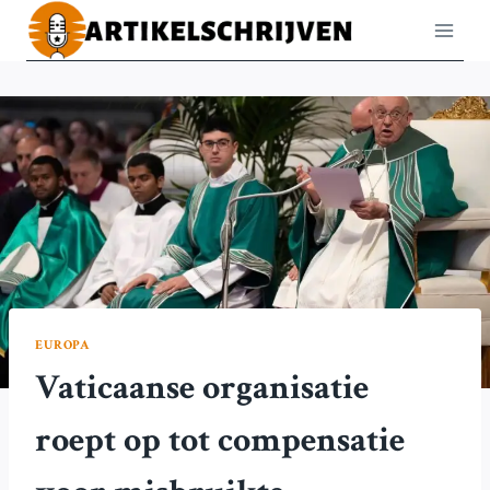
Doorgaan
naar
inhoud
EUROPA
Vaticaanse organisatie
roept op tot compensatie