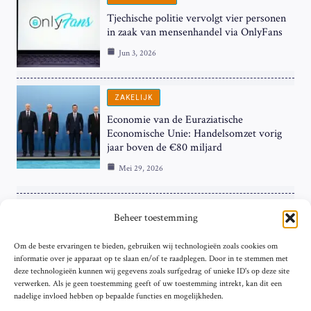
Tjechische politie vervolgt vier personen
in zaak van mensenhandel via OnlyFans
Jun 3, 2026
ZAKELIJK
Economie van de Euraziatische
Economische Unie: Handelsomzet vorig
jaar boven de €80 miljard
Mei 29, 2026
ZAKELIJK
Beheer toestemming
ECB Renteverhoging in de Schijnwerpers:
Om de beste ervaringen te bieden, gebruiken wij technologieën zoals cookies om
Hardnekkige Inflatie bij de ‘Grote Vier’
informatie over je apparaat op te slaan en/of te raadplegen. Door in te stemmen met
van de Eurozone
deze technologieën kunnen wij gegevens zoals surfgedrag of unieke ID's op deze site
Mei 29, 2026
verwerken. Als je geen toestemming geeft of uw toestemming intrekt, kan dit een
nadelige invloed hebben op bepaalde functies en mogelijkheden.