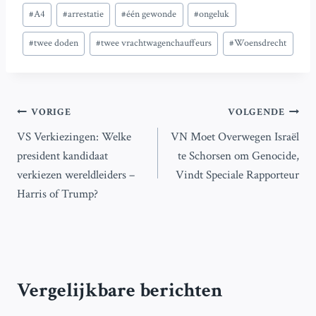
Bericht
#
A4
#
arrestatie
#
één gewonde
#
ongeluk
tags:
#
twee doden
#
twee vrachtwagenchauffeurs
#
Woensdrecht
Bericht
VORIGE
VOLGENDE
VS Verkiezingen: Welke
VN Moet Overwegen Israël
navigatie
president kandidaat
te Schorsen om Genocide,
verkiezen wereldleiders –
Vindt Speciale Rapporteur
Harris of Trump?
Vergelijkbare berichten