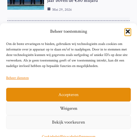
jaar boven de €80 miljard
Mei 29, 2026
ZAKELIJK
Beheer toestemming
ECB Renteverhoging in de Schijnwerpers:
Om de beste ervaringen te bieden, gebruiken wij technologieën zoals cookies om
Hardnekkige Inflatie bij de ‘Grote Vier’
informatie over je apparaat op te slaan en/of te raadplegen. Door in te stemmen met
van de Eurozone
deze technologieën kunnen wij gegevens zoals surfgedrag of unieke ID's op deze site
Mei 29, 2026
verwerken. Als je geen toestemming geeft of uw toestemming intrekt, kan dit een
nadelige invloed hebben op bepaalde functies en mogelijkheden.
Beheer diensten
Accepteren
Sitemap
Contact
Privacybeleid (EU)
Impressum
Weigeren
Cookiebeleid (EU)
Bekijk voorkeuren
© 2026 artikelschrijven.nl
Cookiebeleid
Privacybeleid
Impressum