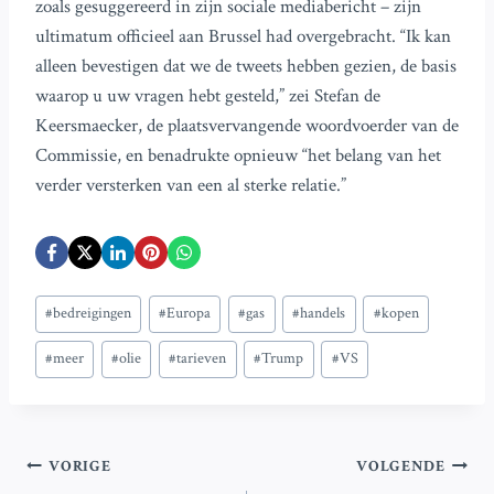
zoals gesuggereerd in zijn sociale mediabericht – zijn
ultimatum officieel aan Brussel had overgebracht. “Ik kan
alleen bevestigen dat we de tweets hebben gezien, de basis
waarop u uw vragen hebt gesteld,” zei Stefan de
Keersmaecker, de plaatsvervangende woordvoerder van de
Commissie, en benadrukte opnieuw “het belang van het
verder versterken van een al sterke relatie.”
Bericht
#
bedreigingen
#
Europa
#
gas
#
handels
#
kopen
tags:
#
meer
#
olie
#
tarieven
#
Trump
#
VS
Bericht
VORIGE
VOLGENDE