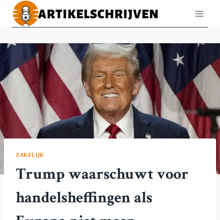
Doorgaan
naar
inhoud
ZAKELIJK
Trump waarschuwt voor
handelsheffingen als