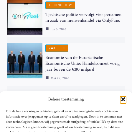
TECHNOLOGY
Tjechische politie vervolgt vier personen
in zaak van mensenhandel via OnlyFans
Jun 3, 2026
ZAKELIJK
Economie van de Euraziatische
Economische Unie: Handelsomzet vorig
jaar boven de €80 miljard
Mei 29, 2026
ZAKELIJK
Beheer toestemming
ECB Renteverhoging in de Schijnwerpers:
Om de beste ervaringen te bieden, gebruiken wij technologieën zoals cookies om
Hardnekkige Inflatie bij de ‘Grote Vier’
informatie over je apparaat op te slaan en/of te raadplegen. Door in te stemmen met
van de Eurozone
deze technologieën kunnen wij gegevens zoals surfgedrag of unieke ID's op deze site
Mei 29, 2026
verwerken. Als je geen toestemming geeft of uw toestemming intrekt, kan dit een