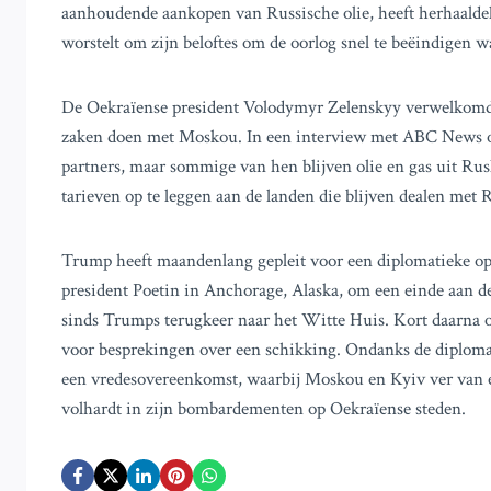
aanhoudende aankopen van Russische olie, heeft herhaaldeli
worstelt om zijn beloftes om de oorlog snel te beëindigen w
De Oekraïense president Volodymyr Zelenskyy verwelkomde 
zaken doen met Moskou. In een interview met ABC News op 
partners, maar sommige van hen blijven olie en gas uit Rusl
tarieven op te leggen aan de landen die blijven dealen met Ru
Trump heeft maandenlang gepleit voor een diplomatieke op
president Poetin in Anchorage, Alaska, om een einde aan de
sinds Trumps terugkeer naar het Witte Huis. Kort daarna 
voor besprekingen over een schikking. Ondanks de diploma
een vredesovereenkomst, waarbij Moskou en Kyiv ver van e
volhardt in zijn bombardementen op Oekraïense steden.