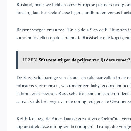
Rusland, maar we hebben onze Europese partners nodig om o
hoelang kan het Oekraïense leger standhouden versus hoel
Bessent voegde eraan toe: “En als de VS en de EU kunnen i
kunnen instellen op de landen die Russische olie kopen, zal
LEZEN
Waarom stijgen de prijzen van ijs deze zomer?
De Russische barrage van drone- en raketaanvallen in de na
minstens vier mensen, waaronder een baby, gedood en heef
kabinet zich bevindt. Russische troepen lanceerden tijdens 
aanval sinds het begin van de oorlog, volgens de Oekraïens
Keith Kellogg, de Amerikaanse gezant voor Oekraïne, veroor
diplomatiek deze oorlog wil beëindigen”. Trump, die vorig