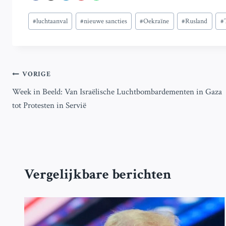
Bericht
#
luchtaanval
#
nieuwe sancties
#
Oekraïne
#
Rusland
#
tags:
Bericht
VORIGE
Week in Beeld: Van Israëlische Luchtbombardementen in Gaza
navigatie
tot Protesten in Servië
Vergelijkbare berichten