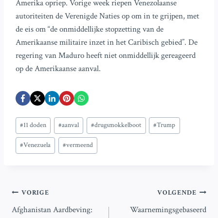
Amerika opriep. Vorige week riepen Venezolaanse
autoriteiten de Verenigde Naties op om in te grijpen, met
de eis om “de onmiddellijke stopzetting van de
Amerikaanse militaire inzet in het Caribisch gebied”. De
regering van Maduro heeft niet onmiddellijk gereageerd
op de Amerikaanse aanval.
Bericht
#
11 doden
#
aanval
#
drugsmokkelboot
#
Trump
tags:
#
Venezuela
#
vermeend
Bericht
VORIGE
VOLGENDE
Afghanistan Aardbeving:
Waarnemingsgebaseerd
navigatie