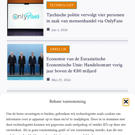
TECHNOLOGY
Tjechische politie vervolgt vier personen
in zaak van mensenhandel via OnlyFans
Jun 3, 2026
ZAKELIJK
Economie van de Euraziatische
Economische Unie: Handelsomzet vorig
jaar boven de €80 miljard
Mei 29, 2026
ZAKELIJK
Beheer toestemming
ECB Renteverhoging in de Schijnwerpers:
Om de beste ervaringen te bieden, gebruiken wij technologieën zoals cookies om
Hardnekkige Inflatie bij de ‘Grote Vier’
informatie over je apparaat op te slaan en/of te raadplegen. Door in te stemmen met
van de Eurozone
deze technologieën kunnen wij gegevens zoals surfgedrag of unieke ID's op deze site
Mei 29, 2026
verwerken. Als je geen toestemming geeft of uw toestemming intrekt, kan dit een