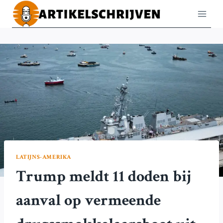
Doorgaan
naar
inhoud
LATIJNS-AMERIKA
Trump meldt 11 doden bij
aanval op vermeende