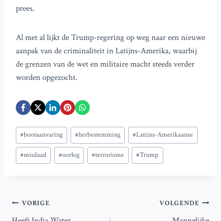
prees.
Al met al lijkt de Trump-regering op weg naar een nieuwe
aanpak van de criminaliteit in Latijns-Amerika, waarbij
de grenzen van de wet en militaire macht steeds verder
worden opgezocht.
Bericht
#
bootaanvaring
#
herbestemming
#
Latijns-Amerikaanse
tags:
#
misdaad
#
oorlog
#
terrorisme
#
Trump
Bericht
VORIGE
VOLGENDE
Heeft India Water
Mannelijke