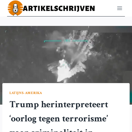
Doorgaan
naar
inhoud
LATIJNS-AMERIKA
Trump herinterpreteert
‘oorlog tegen terrorisme’