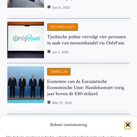
Jun 13, 2026
TECHNOLOGY
Tjechische politie vervolgt vier personen
in zaak van mensenhandel via OnlyFans
Jun 3, 2026
ZAKELIJK
Economie van de Euraziatische
Economische Unie: Handelsomzet vorig
jaar boven de €80 miljard
Mei 29, 2026
ZAKELIJK
Beheer toestemming
ECB Renteverhoging in de Schijnwerpers: