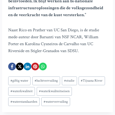
beïnvloeden. Ik blijf werken aan bi-nationale
infrastructuuroplossingen die de volksgezondheid
en de veerkracht van de kust versterken.”
Naast Rico en Prather van UC San Diego, is de studie
mede-auteur door Barsanti van NSF NCAR, William
Porter en Karolina Cysneiros de Carvalho van UC
Riverside en Stigler-Granados van SDSU.
Bericht
#
giftig water
#
luchtvervuiling
#
studie
#
Tijuana River
tags:
#
waterkwaliteit
#
waterkwaliteitseisen
#
waterstandaarden
#
watervervuiling