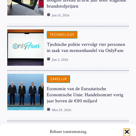
hoogste niveau in drie jaar door stijgende
brandstofprijzen
Jun 13, 2026
TECHNOLOGY
Tjechische politie vervolgt vier personen
in zaak van mensenhandel via OnlyFans
Jun 3, 2026
ZAKELIJK
Economie van de Euraziatische
Economische Unie: Handelsomzet vorig
jaar boven de €80 miljard
Mei 29, 2026
ZAKELIJK
Beheer toestemming