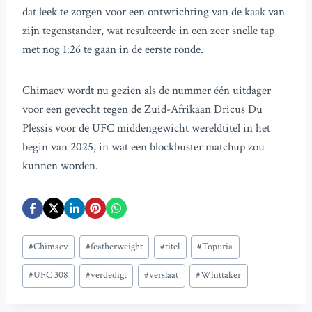
dat leek te zorgen voor een ontwrichting van de kaak van
zijn tegenstander, wat resulteerde in een zeer snelle tap
met nog 1:26 te gaan in de eerste ronde.
Chimaev wordt nu gezien als de nummer één uitdager
voor een gevecht tegen de Zuid-Afrikaan Dricus Du
Plessis voor de UFC middengewicht wereldtitel in het
begin van 2025, in wat een blockbuster matchup zou
kunnen worden.
Bericht
#
Chimaev
#
featherweight
#
titel
#
Topuria
tags:
#
UFC 308
#
verdedigt
#
verslaat
#
Whittaker