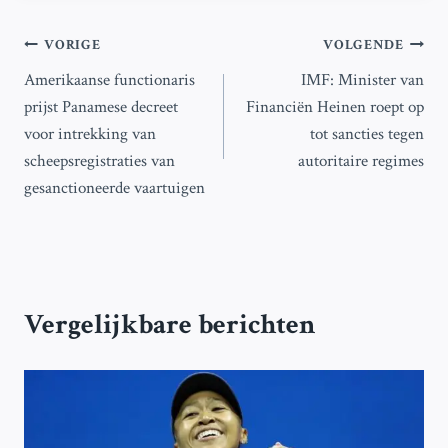
Bericht
VORIGE
VOLGENDE
Amerikaanse functionaris
IMF: Minister van
navigatie
prijst Panamese decreet
Financiën Heinen roept op
voor intrekking van
tot sancties tegen
scheepsregistraties van
autoritaire regimes
gesanctioneerde vaartuigen
Vergelijkbare berichten