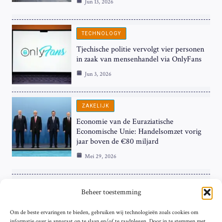
Jun 13, 2026
TECHNOLOGY
Tjechische politie vervolgt vier personen
in zaak van mensenhandel via OnlyFans
Jun 3, 2026
ZAKELIJK
Economie van de Euraziatische
Economische Unie: Handelsomzet vorig
jaar boven de €80 miljard
Mei 29, 2026
ZAKELIJK
Beheer toestemming
ECB Renteverhoging in de Schijnwerpers:
Om de beste ervaringen te bieden, gebruiken wij technologieën zoals cookies om
Hardnekkige Inflatie bij de ‘Grote Vier’
informatie over je apparaat op te slaan en/of te raadplegen. Door in te stemmen met