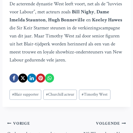
De acterende dynastie West leeft voort, net als de “luvvies
voor Labour”, met acteurs zoals
Bill Nighy
,
Dame
Imelda Staunton
,
Hugh Bonneville
en
Keeley Hawes
die Sir Keir Starmer steunen in de verkiezingscampagne
van dit jaar. Maar Timothy West zal door senior figuren
uit het Blair-tijdperk worden herinnerd als een van de
meest trouwe en loyale showbizz-ondersteuners van New
Labour gedurende vele jaren.
Bericht
#
Blair supporter
#
Churchill acteur
#
Timothy West
tags:
Bericht
VORIGE
VOLGENDE