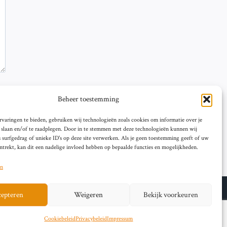
Beheer toestemming
varingen te bieden, gebruiken wij technologieën zoals cookies om informatie over je
e slaan en/of te raadplegen. Door in te stemmen met deze technologieën kunnen wij
 surfgedrag of unieke ID's op deze site verwerken. Als je geen toestemming geeft of uw
trekt, kan dit een nadelige invloed hebben op bepaalde functies en mogelijkheden.
en
epteren
Weigeren
Bekijk voorkeuren
© 2026 artikelschrijven.nl
Cookiebeleid
Privacybeleid
Impressum