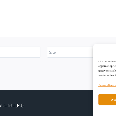
Site
Om de beste er
apparaat op t
gegevens zoals
toestemming in
Beheer dienst
Acc
iebeleid (EU)