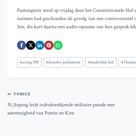
Paetongtarn werd op vrijdag door het Constitutionele Hof va
normen had geschonden als gevolg van een controversieel
Sen, die kort daarna een audio-opname van hun gesprek lek
Bericht
#
acting PM
#
dissolve parliament
#
leadership bid
#
Thaila
tags:
Bericht
VORIGE
Xi Jinping leidt indrukwekkende militaire parade met
navigatie
aanwezigheid van Poetin en Kim