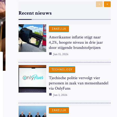
Previous
Next
Recent nieuws
ZAKELIJK
Amerikaanse inflatie stijgt naar
4,2%, hoogste niveau in drie jaar
door stijgende brandstofprijzen
Jun 13, 2026
TECHNOLOGY
Tjechische politie vervolgt vier
personen in zaak van mensenhandel
via OnlyFans
Jun 3, 2026
ZAKELIJK