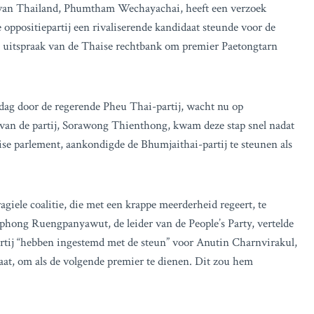
an Thailand, Phumtham Wechayachai, heeft een verzoek
 oppositiepartij een rivaliserende kandidaat steunde voor de
te uitspraak van de Thaise rechtbank om premier Paetongtarn
dag door de regerende Pheu Thai-partij, wacht nu op
 van de partij, Sorawong Thienthong, kwam deze stap snel nadat
aise parlement, aankondigde de Bhumjaithai-partij te steunen als
giele coalitie, die met een krappe meerderheid regeert, te
phong Ruengpanyawut, de leider van de People’s Party, vertelde
artij “hebben ingestemd met de steun” voor Anutin Charnvirakul,
at, om als de volgende premier te dienen. Dit zou hem